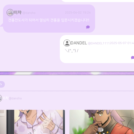
미챠
2025-04-02 19:24
@dansha
갠홈전도사가 되어서 열심히 갠홈을 입문시키겠습니다!!
DANDEL
2025-05-07 01:4
@DANDEL1111
＼(^_^)／
미챠
@dansha