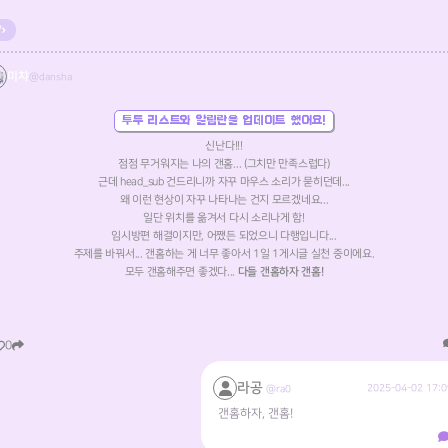
미챠
@dansha
투두 리스트와 알림란을 업데이트 했어요!
신난다!!!
점점 무거워지는 나의 갠홈... (그치만 만족스럽다)
근데 head_sub 건드리니까 자꾸 마우스 소리가 묻히던데...
왜 이런 현상이 자꾸 나타나는 건지 모르겠네요...
일단 위치를 옮겨서 다시 소리나게 함!
임시방편 해결이지만, 어쨌든 되었으니 다행입니다...
주제를 바꿔서... 갠홈하는 게 너무 좋아서 1일 1게시글 실천 중이에요.
모두 갠홈해주면 좋겠다...
다들 갠홈하자 갠홈!
0
라공
2025-04-02 17:0
@ra0
갠홈하자, 갠홈!