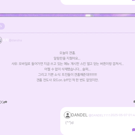
미챠
@dansha
오늘의 갠홈.
알람란을 지웠어요...
사유: 모바일로 들어가면 지금 쓰고 있는 메뉴 게시판 스킨 열고 닫는 버튼이랑 겹쳐서...
어쩔 수 없이 삭제했습니다... 슬퍼...
그리고 기쁜 소식: 트친들이 갠홈해준대!!!!!!!!!!
갠홈 전도사 모드on. (off인 적 한 번도 없었지만.
0
DANDEL
2025-05-07 01:4
@DANDEL1111
(^^)d