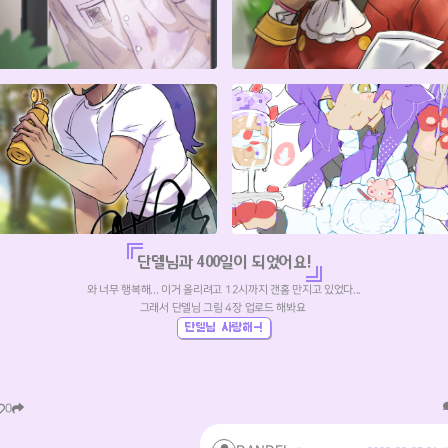
단델님과 400일이 되었어요!
와 너무 행복해... 이거 올리려고 12시까지 갠홈 만지고 있었다...
그래서 단델님 그림 4장 업로드 해봐요
단델님 사랑해-!
0