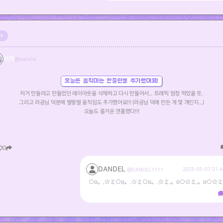
미챠
@dansha
오늘은 움직이는 한줄란을 추가했어요!
저거 만들려고 만들었던 레이아웃을 삭제하고 다시 만들어서... 트래픽 엄청 먹었을 듯.
그리고 라공님 덕분에 별똥별 움직임도 추가했어요!!! (라공님 덕에 만든 게 몇 개인지...)
오늘도 즐거운 갠홈했다!!!
0
DANDEL
2025-05-07 01:4
@DANDEL1111
○o。.☆ミ○o。.☆ミ○o。.☆ミ.。o○☆ミ.。o○☆ミ