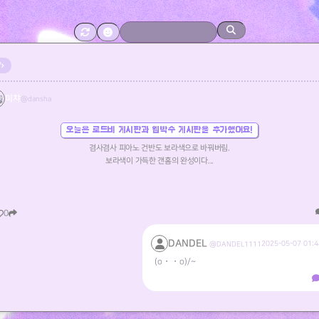
미챠
@dansha
오늘은 로드비 게시판과 웹박수 게시판을 추가했어요!
겸사겸사 피아노 건반도 보라색으로 바꿔버림.
보라색이 가득한 갠홈의 완성이다...
0
DANDEL
2025-05-07 01:4
@DANDEL1111
(o・・o)/~