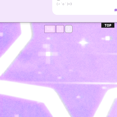
(〃´o｀)=3
1
2