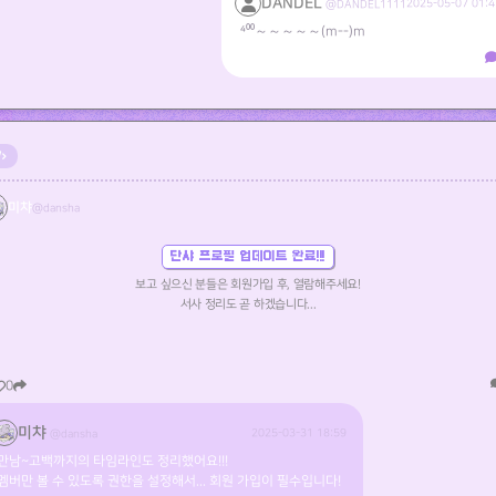
DANDEL
2025-05-07 01:4
@DANDEL1111
⁴⁰⁰～～～～～(m--)m
미챠
@dansha
단샤 프로필 업데이트 완료!!!
보고 싶으신 분들은 회원가입 후, 열람해주세요!
서사 정리도 곧 하겠습니다...
0
미챠
2025-03-31 18:59
@dansha
만남~고백까지의 타임라인도 정리했어요!!!
멤버만 볼 수 있도록 권한을 설정해서... 회원 가입이 필수입니다!