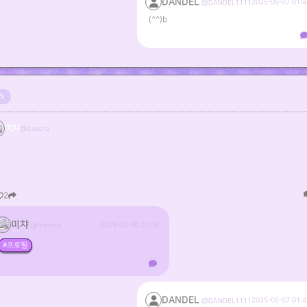
DANDEL
2025-05-07 01:4
@DANDEL1111
(^^)b
미챠
@dansha
2
미챠
2025-03-30 21:08
@dansha
#프로필
DANDEL
2025-05-07 01:4
@DANDEL1111